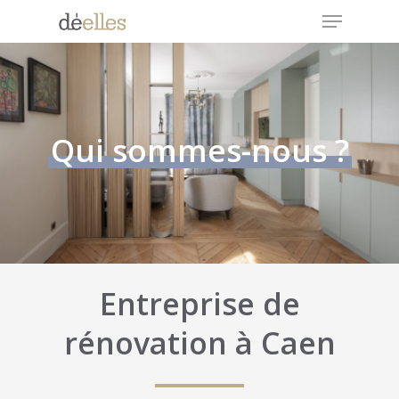
Menu
Skip
to
Close
main
Menu
content
Qui sommes-nous ?
Entreprise de
rénovation
à Caen