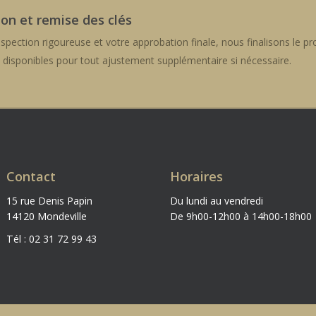
ion et remise des clés
spection rigoureuse et votre approbation finale, nous finalisons le pr
t disponibles pour tout ajustement supplémentaire si nécessaire.
Contact
Horaires
15 rue Denis Papin
Du lundi au vendredi
14120 Mondeville
De 9h00-12h00 à 14h00-18h00
Tél : 02 31 72 99 43