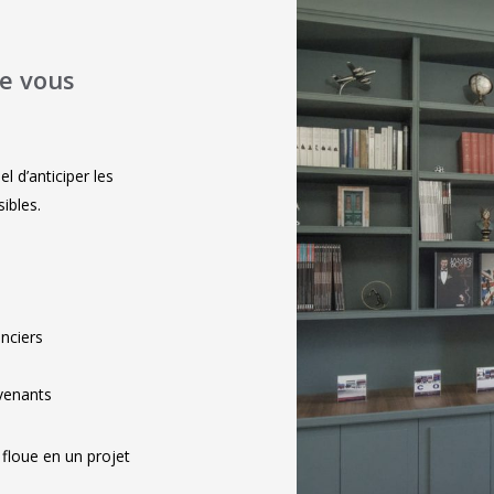
de vous
el d’anticiper les
sibles.
anciers
rvenants
 floue en un projet