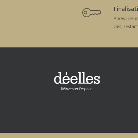
Finalisat
Après une in
clés, restan